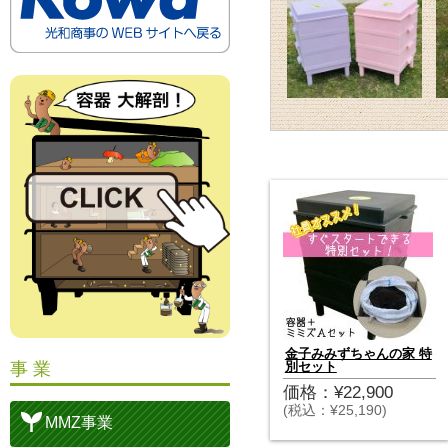
金子みみずちゃんの家 特
事 業
別セット
価格：¥22,900
(税込：¥25,190)
MMZ事業