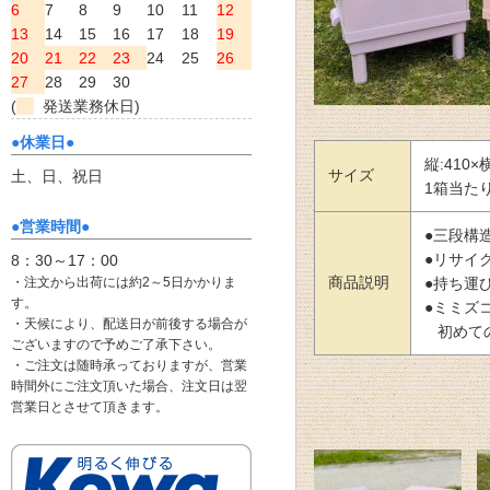
6
7
8
9
10
11
12
13
14
15
16
17
18
19
20
21
22
23
24
25
26
27
28
29
30
(
発送業務休日)
●休業日●
縦:410×
サイズ
土、日、祝日
1箱当たり
●営業時間●
●三段構
●リサイ
8：30～17：00
商品説明
・注文から出荷には約2～5日かかりま
●持ち運
す。
●ミミズ
・天候により、配送日が前後する場合が
初めての
ございますので予めご了承下さい。
・ご注文は随時承っておりますが、営業
時間外にご注文頂いた場合、注文日は翌
営業日とさせて頂きます。