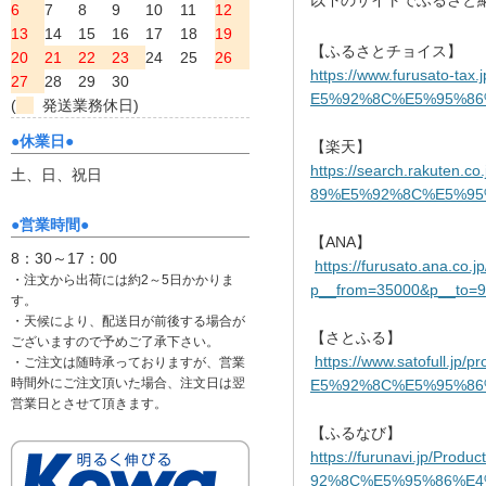
以下のサイトでふるさと
6
7
8
9
10
11
12
13
14
15
16
17
18
19
【ふるさとチョイス】
20
21
22
23
24
25
26
https://www.furusato-tax.j
27
28
29
30
E5%92%8C%E5%95%8
(
発送業務休日)
●休業日●
【楽天】
https://search.rakuten.co.
土、日、祝日
89%E5%92%8C%E5%9
●営業時間●
【ANA】
8：30～17：00
https://furusato.ana.co.jp
・注文から出荷には約2～5日かかりま
p__from=35000&p__to=
す。
・天候により、配送日が前後する場合が
【さとふる】
ございますので予めご了承下さい。
https://www.satofull.jp/
pr
・ご注文は随時承っておりますが、営業
時間外にご注文頂いた場合、注文日は翌
E5%92%8C%E5%95%86
営業日とさせて頂きます。
【ふるなび】
https://furunavi.jp/Product
92%8C%E5%95%86%E4