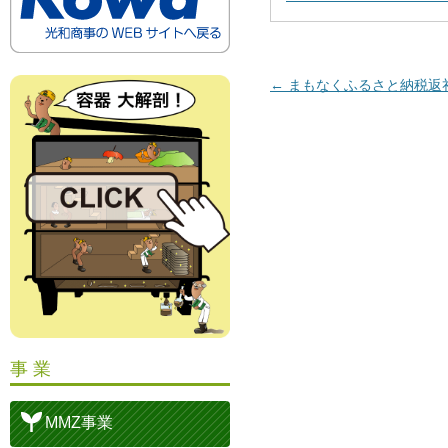
投稿ナビゲーション
←
まもなくふるさと納税返
事 業
MMZ事業